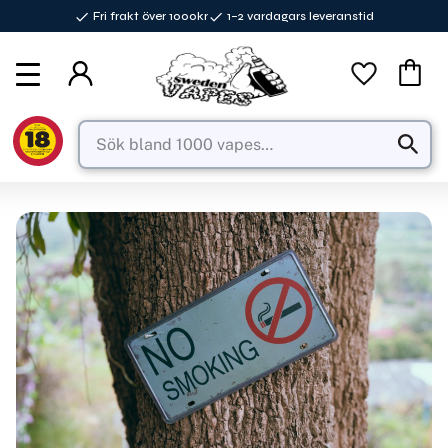
Fri frakt över 1000kr
1–2 vardagars leveranstid
Meny
Favorite
Kundva