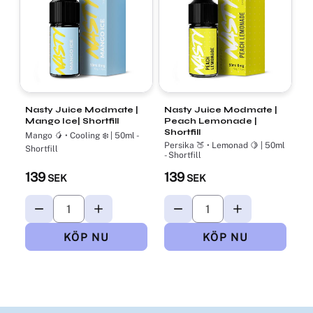
Nasty Juice Modmate |
Nasty Juice Modmate |
Mango Ice| Shortfill
Peach Lemonade |
Shortfill
Mango 🥭 • Cooling ❄️ ​| 50ml -
Persika 🍑 • Lemonad 🍋 ​| 50ml
Shortfill
- Shortfill
139
139
SEK
SEK