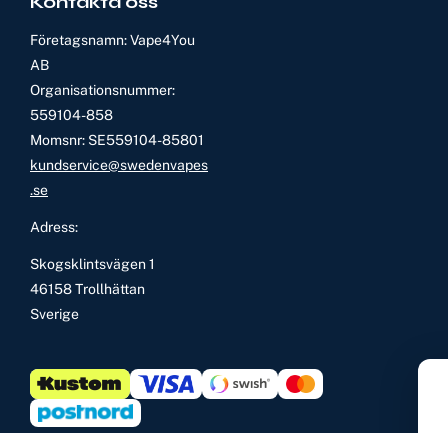
Kontakta oss
Företagsnamn: Vape4You
AB
Organisationsnummer:
559104-858
Momsnr: SE559104-85801
kundservice@swedenvapes
.se
Adress:
Skogsklintsvägen 1
46158 Trollhättan
Sverige