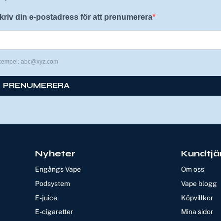
kriv din e-postadress för att prenumerera
xempel: abc@xyz.com
PRENUMERERA
Nyheter
Kundtjä
Engångs Vape
Om oss
Podsystem
Vape blogg
E-juice
Köpvillkor
E-cigaretter
Mina sidor