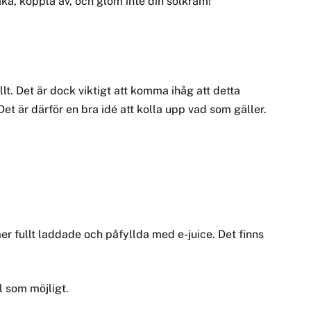
aka, koppla av, och glöm inte din solkräm!
lt. Det är dock viktigt att komma ihåg att detta
et är därför en bra idé att kolla upp vad som gäller.
er fullt laddade och påfyllda med e-juice. Det finns
l som möjligt.