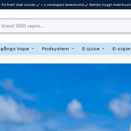
Fri frakt över 1000kr
1–2 vardagars leveranstid
Betala tryggt med Kus
ngångs Vape
Podsystem
E-juice
E-cigar