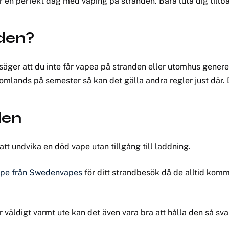
r en perfekt dag med vaping på stranden. Bara luta dig tillb
den?
säger att du inte får vapea på stranden eller utomhus generel
omlands på semester så kan det gälla andra regler just där. D
den
 att undvika en död vape utan tillgång till laddning.
pe från Swedenvapes
för ditt strandbesök då de alltid komm
är väldigt varmt ute kan det även vara bra att hålla den så sva