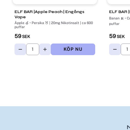
ELF BAR |Apple Peach | Engångs
ELF BAR |
Vape
Banan 🍌 • Co
Äpple 🍏 • Persika 🍑 | 20mg Nikotinsalt | ca 600
puffar
puffar
59
59
SEK
SEK