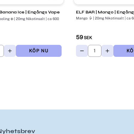
Banana Ice | Engångs Vape
ELF BAR | Mango | Engån
Mango 🥭 | 20mg Nikotinsalt | ca 
oling ❄️ | 20mg Nikotinsalt | ca 600
59
SEK
Nyhetsbrev