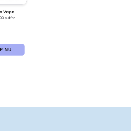
gs Vape
600 puffar