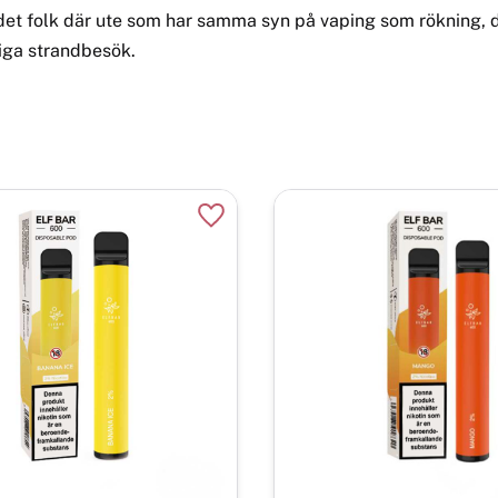
s det folk där ute som har samma syn på vaping som rökning, d.v
liga strandbesök.
Lägg till i favoriter