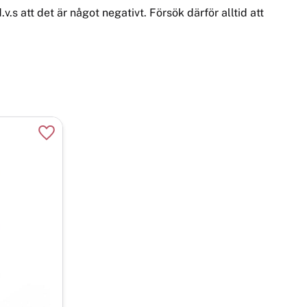
.s att det är något negativt. Försök därför alltid att
Lägg till i favoriter