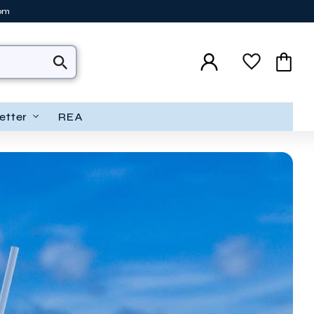
tom
Favoriter
Kundva
etter
REA