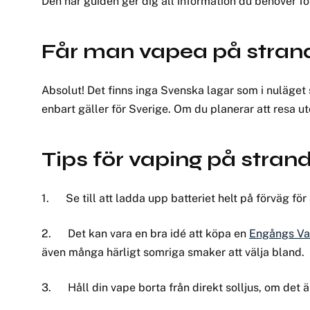
Den här guiden ger dig all information du behöver fö
Får man vapea på stran
Absolut! Det finns inga Svenska lagar som i nuläget 
enbart gäller för Sverige. Om du planerar att resa ut
Tips för vaping på stran
1.
Se till att ladda upp batteriet helt på förväg för
2.
Det kan vara en bra idé att köpa en
Engångs Va
även många härligt somriga smaker att välja bland.
3.
Håll din vape borta från direkt solljus, om det 