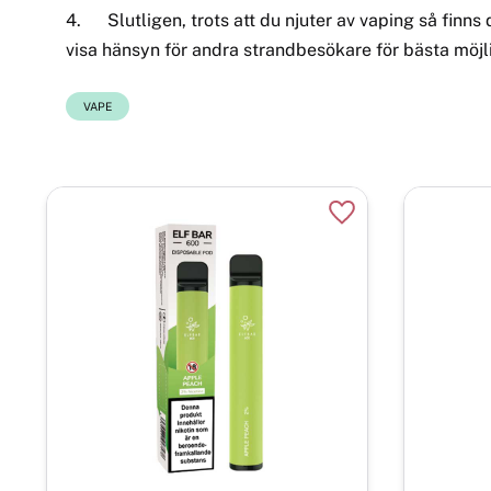
4.
Slutligen, trots att du njuter av vaping så finn
visa hänsyn för andra strandbesökare för bästa möj
VAPE
Lägg till i favoriter