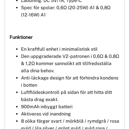
Laddning: DC 5V/1A, Type-C
Spec för spolar: 0,6Ω (20-25W) A1 & 0,8Ω
(12-16W) A1
Funktioner
En kraftfull enhet i minimalistisk stil
Den uppgraderade V2-patronen i 0,6Ω & 0,8Ω
& 1,2Ω kommer sannolikt att tillfredsställa
alla dina behov.
Anti-läckage design för att förhindra kondens
i botten
Luftflödeskontroll på sidan för att hitta ditt
bästa drag exakt.
900mAh inbyggt batteri
Aktiveras vid inandning
8 olika färger svart / mörkblå / rymdgrå / rosa
guld / lila silver / grönt guld / guld rosa /