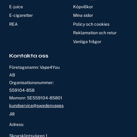
E-juice
Köpvillkor
E-cigaretter
Mina sidor
REA
Policy och cookies
Reklamation och retur
Vanliga frågor
Kontakta oss
Företagsnamn: Vape4You
AB
Organisationsnummer:
559104-858
Momsnr: SE559104-85801
kundservice@swedenvapes
.se
Adress:
Skogsklintsvägen 1