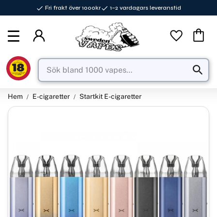
Fri frakt över 1000kr
1–2 vardagars leveranstid
Meny
Favorite
Kundva
Hem
E-cigaretter
Startkit E-cigaretter