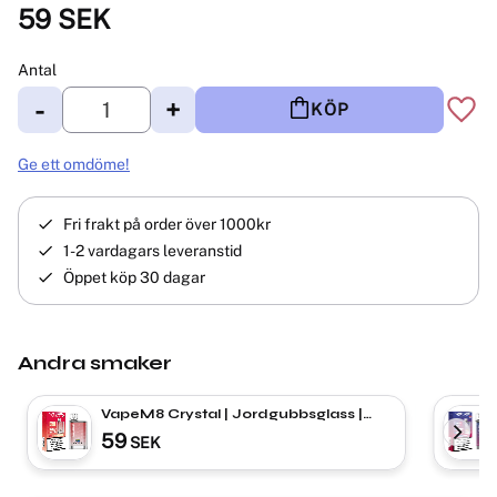
59
SEK
Antal
-
+
KÖP
Lägg 
Ge ett omdöme!
Fri frakt på order över 1000kr
1-2 vardagars leveranstid
Öppet köp 30 dagar
Andra smaker
VapeM8 Crystal | Jordgubbsglass |
ENGÅNGS VAPE
59
SEK