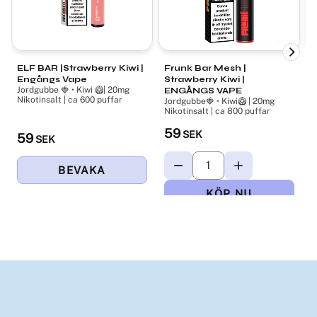
ELF BAR |Strawberry Kiwi |
Frunk Bar Mesh |
P
Engångs Vape
Strawberry Kiwi |
S
Jordgubbe 🍓 • Kiwi 🥝| 20mg
ENGÅNGS VAPE
Nikotinsalt | ca 600 puffar
Jordgubbe🍓 • Kiwi🥝 | 20mg
J
Nikotinsalt | ca 800 puffar
N
59
SEK
59
SEK