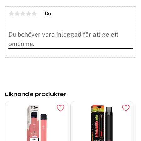
Du
Liknande produkter
Lägg till i favoriter
Lägg ti