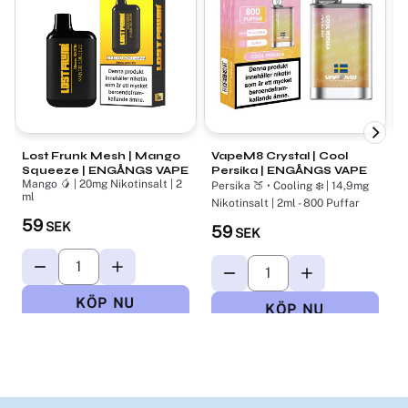
Lost Frunk Mesh | Mango
VapeM8 Crystal | Cool
V
Squeeze | ENGÅNGS VAPE
Persika | ENGÅNGS VAPE
Mango 🥭 | 20mg Nikotinsalt | 2
Persika 🍑 • Cooling ❄️ | 14,9mg
ml
V
Nikotinsalt | 2ml - 800 Puffar
1
59
SEK
59
P
SEK