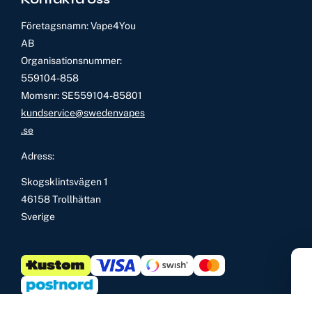
Företagsnamn: Vape4You
AB
Organisationsnummer:
559104-858
Momsnr: SE559104-85801
kundservice@swedenvapes
.se
Adress:
Skogsklintsvägen 1
46158 Trollhättan
Sverige