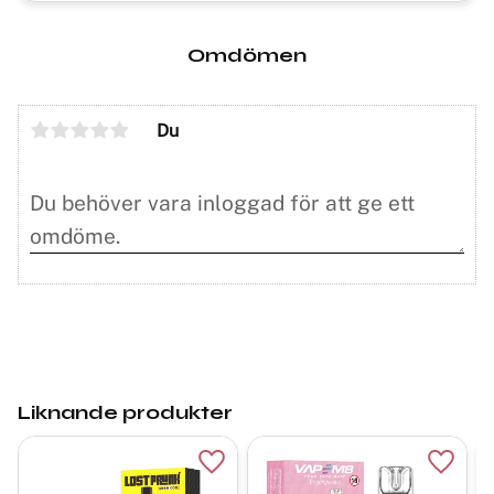
Omdömen
Du
Liknande produkter
Lägg till i favoriter
Lägg ti