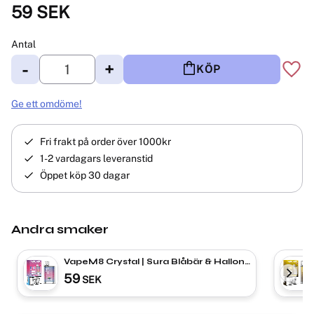
59
SEK
Antal
-
+
KÖP
Lägg 
Ge ett omdöme!
Fri frakt på order över 1000kr
1-2 vardagars leveranstid
Öppet köp 30 dagar
Andra smaker
VapeM8 Crystal | Sura Blåbär & Hallon |
ENGÅNGS VAPE
59
SEK