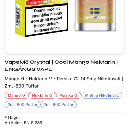
VapeM8 Crystal | Cool Mango Nektarin |
ENGÅNGS VAPE
Mango 🥭 • Nektarin 🍑 • Persika 🍑| 14,9mg Nikotinsalt |
2ml - 800 Puffar
Mango 🥭
Nektarin 🍑
Persika 🍑
14,9mg Nikotinsalt
2ml - 800 Puffar
2ml - 800 Puffar
I lager
Artikelnr
EN-F-289