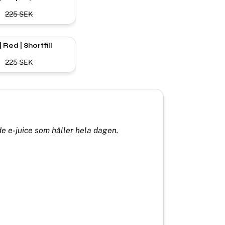
225
SEK
 Red | Shortfill
225
SEK
de e-juice som håller hela dagen.