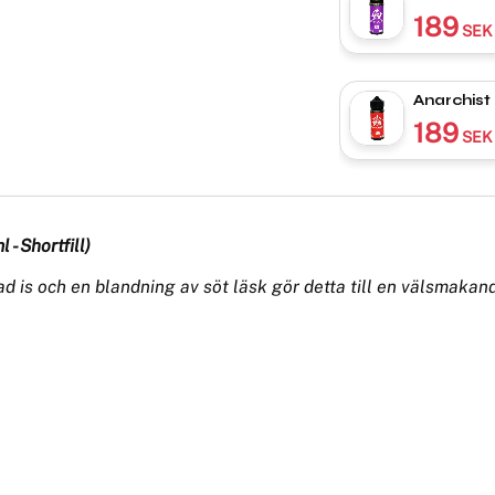
189
SEK
Anarchist |
189
SEK
- Shortfill)
d is och en blandning av söt läsk gör detta till en välsmakan