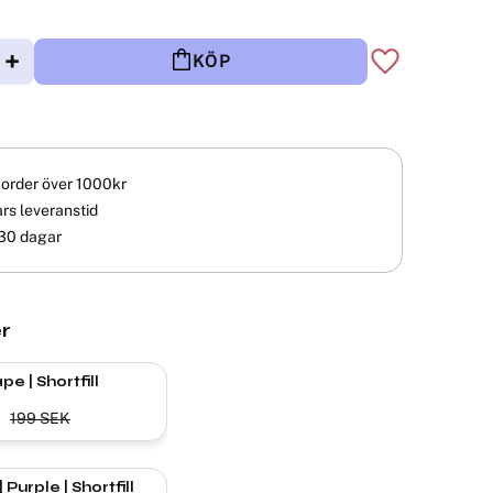
+
KÖP
Lägg till i fav
å order över 1000kr
rs leveranstid
30 dagar
r
pe | Shortfill
199
SEK
Anarchist | Purple | Shortfill