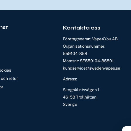
nst
Kontakta oss
Företagsnamn: Vape4You AB
Organisationsnummer:
559104-858
Momsnr: SE559104-85801
kundservice@swedenvapes.se
ookies
och retur
Adress:
or
Skogsklintsvägen 1
46158 Trollhättan
Sverige