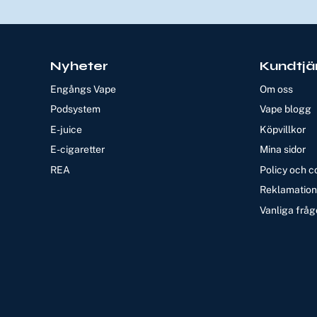
Nyheter
Kundtjä
Engångs Vape
Om oss
Podsystem
Vape blogg
E-juice
Köpvillkor
E-cigaretter
Mina sidor
REA
Policy och c
Reklamation 
Vanliga fråg