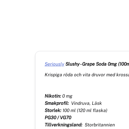
Seriously
Slushy - Grape Soda 0mg (100ml 
Krispiga röda och vita druvor med krossa
Nikotin:
0 mg
Smakprofil:
Vindruva, Läsk
Storlek:
100 ml (120 ml flaska)
PG30 / VG70
Tillverkningsland:
Storbritannien