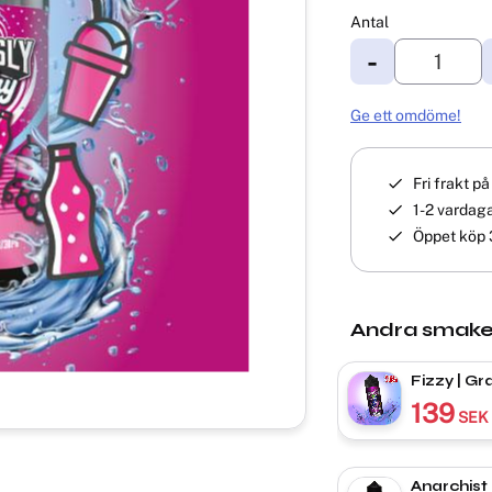
Antal
-
Ge ett omdöme!
Fri frakt p
1-2 vardaga
Öppet köp 
Andra smake
Fizzy | Gra
139
SEK