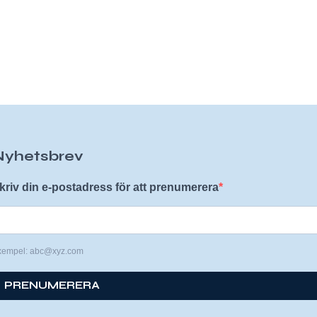
Nyhetsbrev
kriv din e-postadress för att prenumerera
xempel: abc@xyz.com
PRENUMERERA