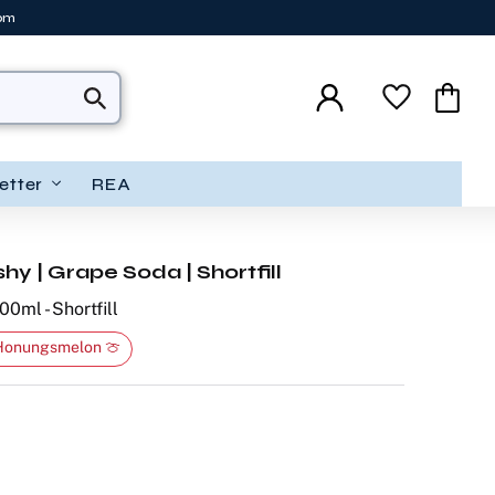
tom
Favoriter
Kundva
etter
REA
shy | Grape Soda | Shortfill
00ml - Shortfill
 Honungsmelon 🍈