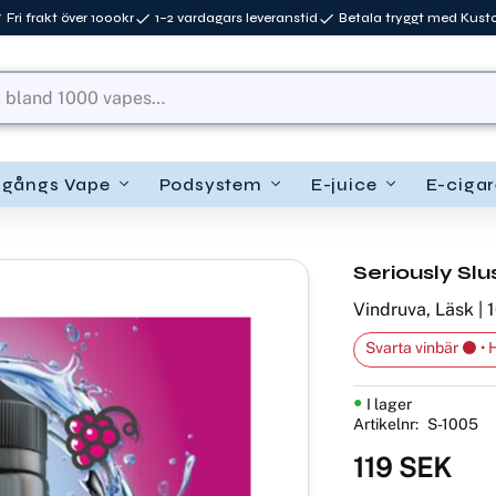
Fri frakt över 1000kr
1–2 vardagars leveranstid
Betala tryggt med Kus
ngångs Vape
Podsystem
E-juice
E-cigar
Seriously Slu
Vindruva, Läsk | 1
Svarta vinbär ⚫ •
I lager
Artikelnr
S-1005
119
SEK