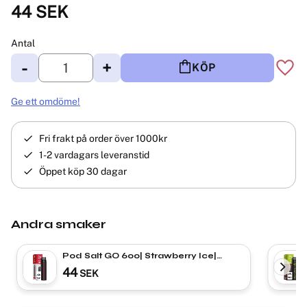
44
SEK
Antal
-
+
KÖP
Lägg 
Ge ett omdöme!
Fri frakt på order över 1000kr
1-2 vardagars leveranstid
Öppet köp 30 dagar
Andra smaker
Pod Salt GO 600| Strawberry Ice|
Engångs Vape
44
SEK