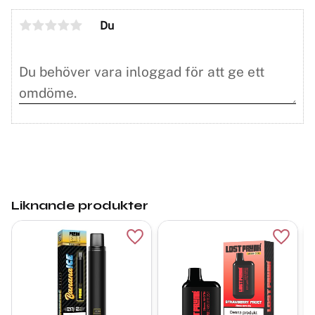
Du
Liknande produkter
Lägg till i favoriter
Lägg ti