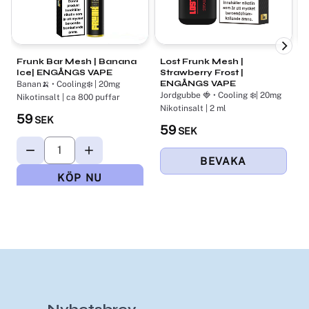
Frunk Bar Mesh | Banana
Lost Frunk Mesh |
P
Ice| ENGÅNGS VAPE
Strawberry Frost |
S
ENGÅNGS VAPE
Banan🍌 • Cooling❄️ | 20mg
J
Jordgubbe 🍓 • Cooling ❄️| 20mg
Nikotinsalt | ca 800 puffar
N
Nikotinsalt | 2 ml
59
SEK
59
SEK