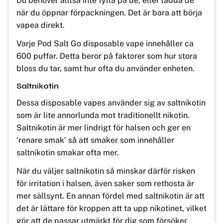
Du behöver alltså inte fylla på de, eller ladda de
när du öppnar förpackningen. Det är bara att börja
vapea direkt.
Varje Pod Salt Go disposable vape innehåller ca
600 puffar. Detta beror på faktorer som hur stora
bloss du tar, samt hur ofta du använder enheten.
Saltnikotin
Dessa disposable vapes använder sig av saltnikotin
som är lite annorlunda mot traditionellt nikotin.
Saltnikotin är mer lindrigt för halsen och ger en
‘renare smak’ så att smaker som innehåller
saltnikotin smakar ofta mer.
När du väljer saltnikotin så minskar därför risken
för irritation i halsen, även saker som rethosta är
mer sällsynt. En annan fördel med saltnikotin är att
det är lättare för kroppen att ta upp nikotinet, vilket
gör att de passar utmärkt för dig som försöker