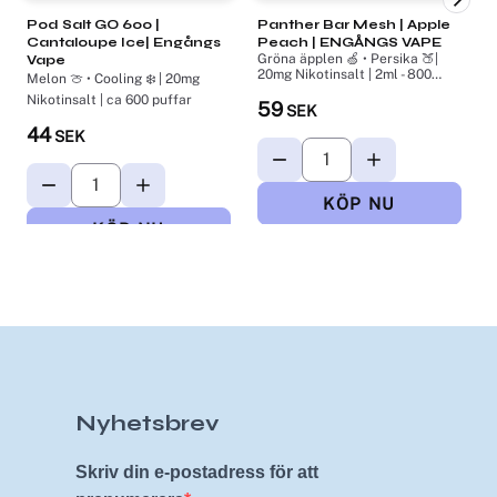
Pod Salt GO 600 |
Panther Bar Mesh​ | Apple
L
Cantaloupe Ice| Engångs
Peach | ENGÅNGS VAPE
Gröna äpplen 🍏 • Persika 🍑|
H
Vape
20mg Nikotinsalt | 2ml - 800
N
Melon 🍈 • Cooling ❄️ | 20mg
Puffar
Nikotinsalt | ca 600 puffar
59
SEK
44
SEK
Nyhetsbrev
Skriv din e-postadress för att