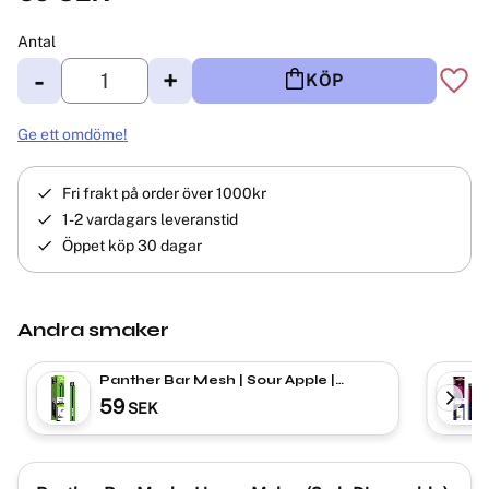
Antal
-
+
KÖP
Lägg 
Ge ett omdöme!
Fri frakt på order över 1000kr
1-2 vardagars leveranstid
Öppet köp 30 dagar
Andra smaker
Panther Bar Mesh ​| Sour Apple |
ENGÅNGS VAPE
59
SEK