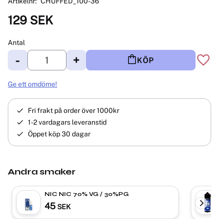
Artikelnr
CHUFFED_100-36
129
SEK
Antal
-
+
KÖP
Lägg 
Ge ett omdöme!
Fri frakt på order över 1000kr
1-2 vardagars leveranstid
Öppet köp 30 dagar
Andra smaker
NIC NIC 70% VG / 30%PG
45
SEK