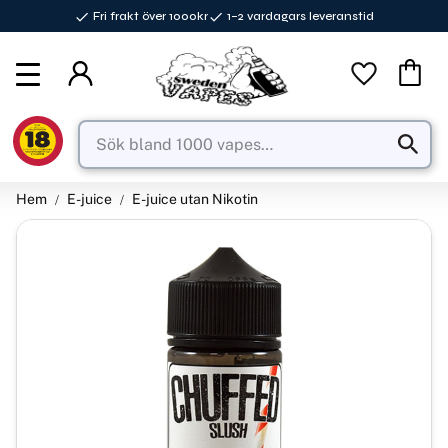
Fri frakt över 1000kr
1–2 vardagars leveranstid
Meny
Favorite
Kundva
Hem
E-juice
E-juice utan Nikotin