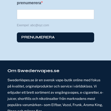
prenumerera
Exempel: abc@xyz.com
PRENUMERERA
Om Swedenvapes.se
SwedenVapes.se är en svensk vape-butik online med fokus
på kvalitet, originalprodukter och service i världsklass. Vi
erbjuder ett brett sortiment av engångsvapes, e-cigaretter, e-
juicer, shortfills och nikotinsalter från marknadens mest
populära varumärken – som Elfbar, Vozol, Frunk, Aroma King,
Ringo och många fler.