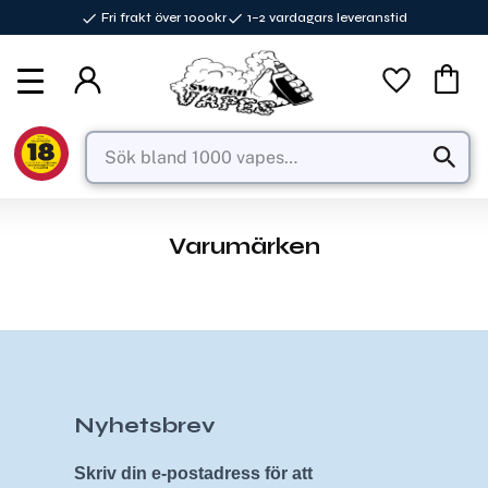
Fri frakt över 1000kr
1–2 vardagars leveranstid
Meny
Favorite
Kundva
Varumärken
Nyhetsbrev
Skriv din e-postadress för att