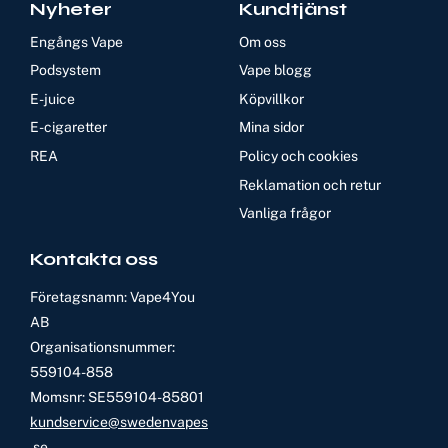
Nyheter
Kundtjänst
Engångs Vape
Om oss
Podsystem
Vape blogg
E-juice
Köpvillkor
E-cigaretter
Mina sidor
REA
Policy och cookies
Reklamation och retur
Vanliga frågor
Kontakta oss
Företagsnamn: Vape4You
AB
Organisationsnummer:
559104-858
Momsnr: SE559104-85801
kundservice@swedenvapes
.se