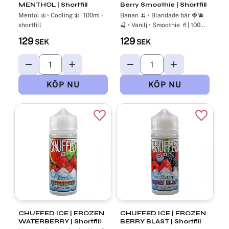
MENTHOL | Shortfill
Berry Smoothie | Shortfill
Mentol ❄️ • Cooling ❄️ | 100ml -
Banan 🍌 • Blandade bär 🍓🫐
shortfill
🍒 • Vanilj • Smoothie 🥤| 100ml
- Shortfill
129
129
SEK
SEK
Lägg till i favoriter
Lägg til
CHUFFED ICE | FROZEN
CHUFFED ICE | FROZEN
WATERBERRY | Shortfill
BERRY BLAST | Shortfill