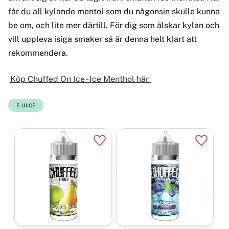
får du all kylande mentol som du någonsin skulle kunna
be om, och lite mer därtill. För dig som älskar kylan och
vill uppleva isiga smaker så är denna helt klart att
rekommendera.
Köp Chuffed On Ice - Ice Menthol här
E-JUICE
Lägg till i favoriter
Lägg til