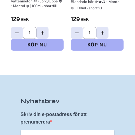
Vattenmelon 🍉 • Jordgubbe 🍓
Blandade bär 🍓🫐🍒 • Mentol
• Mentol ❄️ | 100ml - shortfill
❄️ | 100ml - shortfill
129
129
SEK
SEK
Nyhetsbrev
Skriv din e-postadress för att
prenumerera