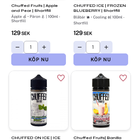
Chuffed Fruits | Apple
CHUFFED ICE | FROZEN
and Pear | Shortfill
BLUEBERRY | Shortfill
Äpple 🍏 • Päron 🍐 | 100ml -
Blåbär 🫐 • Cooling ❄️| 100ml -
Shortfill
Shortfill
129
129
SEK
SEK
Lägg till i favoriter
Lägg til
CHUFFED ON ICE | ICE
Chuffed Fruits| Banilla